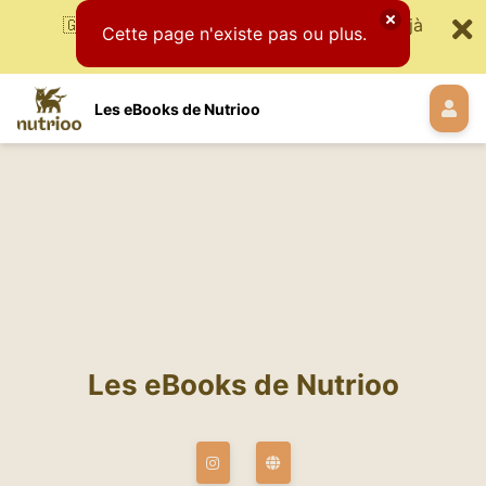
🇬🇧 Available in English soon 🇫🇷🇨🇦 Déjà
Cette page n'existe pas ou plus.
disponible
Les eBooks de Nutrioo
Les eBooks de Nutrioo